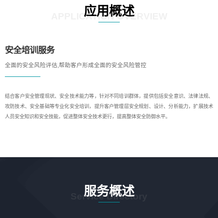
应用概述
APPLICATION OVERVIEW
安全培训服务
全面的安全风险评估,帮助客户形成全面的安全风险管控
结合客户安全管理现状、安全技术能力等，针对不同培训群体，提供包括安全意识、法律法规、
攻防技术、安全基础等专业化安全培训，提升客户管理层安全规划、设计、分析能力，扩展技术
人员安全知识和安全技能，促进整体安全技术更行，提高整体安全防御水平。
服务概述
Service Directory