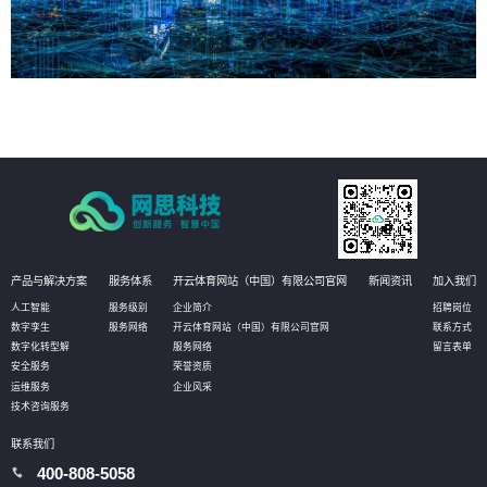
产品与解决方案
服务体系
开云体育网站（中国）有限公司官网
新闻资讯
加入我们
人工智能
服务级别
企业简介
招聘岗位
数字孪生
服务网络
开云体育网站（中国）有限公司官网
联系方式
数字化转型解
服务网络
留言表单
安全服务
荣誉资质
运维服务
企业风采
技术咨询服务
联系我们
400-808-5058