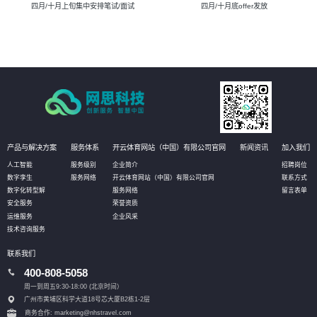
四月/十月上旬集中安排笔试/面试
四月/十月底offer发放
产品与解决方案
服务体系
开云体育网站（中国）有限公司官网
新闻资讯
加入我们
人工智能
服务级别
企业简介
招聘岗位
数字孪生
服务网络
开云体育网站（中国）有限公司官网
联系方式
数字化转型解
服务网络
留言表单
安全服务
荣誉资质
运维服务
企业风采
技术咨询服务
联系我们
400-808-5058
周一到周五9:30-18:00 (北京时间）
广州市黄埔区科学大道18号芯大厦B2栋1-2层
商务合作: marketing@nhstravel.com