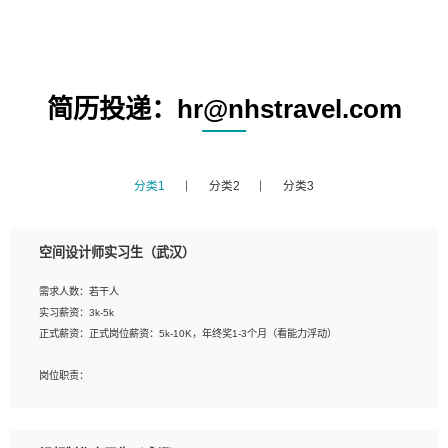
简历投递：hr@nhstravel.com
分类1
分类2
分类3
空间设计师实习生（武汉）
需求人数：若干人
实习薪资：3k-5k
正式薪资：正式岗位薪资：5k-10K，年终奖1-3个月（看能力浮动）
岗位职责：
1、 沟通客户需求，分析其实施的可行性，辅助项目经理完成展示策划、设计；
2、 把握设计时间节点，控制设计进度，完成展示设计任务；
3、配合平面设计师完成项目最终的整体汇报方案；参与项目例会，项目完工总结报