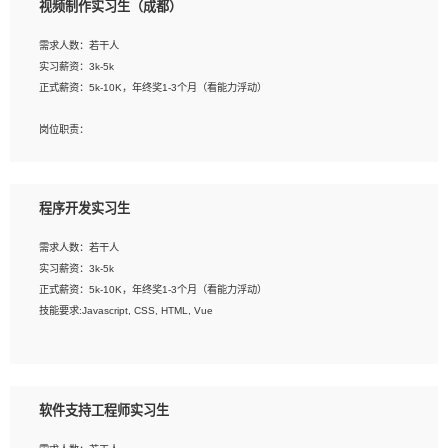
视频制作实习生（成都）
告，设计项目文件管理和资料库维护；
4、 创新设计表现形式，优化流程、提高设计工作效率；
需求人数：若干人
5、 设计内容包括但不限于：展厅/博物馆/展馆的规划与空间设计，人机界面设计，
实习薪资：3k-5k
标志及吉祥物设计，效果图后期处理等。
正式薪资：5k-10K，年终奖1-3个月（看能力浮动）
岗位要求：
岗位职责：
1、艺术设计类相关专业；
1、各类企业宣传片视频的剪辑和片头片尾包装；
2、热爱展览展示设计工作，熟悉行业动向，设计专业知识和产品专业知识；
2、广告片的后期剪辑与整体特效合成；
3、具有良好的人际沟通、准确判断客户需求并执行的能力、较强的团队合作能力和
3、特效及动画制作并了解后期合成软件。
服务意识。
程序开发实习生
岗位要求：
需求人数：若干人
1、热爱影视，责任心强，有强烈的兴趣和后期制作的主观能动性；
实习薪资：3k-5k
2、熟练使用After Effect、Photo Shop、熟练掌握视频剪辑和特效包装软件；
正式薪资：5k-10K，年终奖1-3个月（看能力浮动）
3、能对影片后期进行整体调色控制，具备一定审美感；
技能要求:Javascript, CSS, HTML, Vue
4、在剪辑上会思考，有一定编导思维；
5、踏实， 勤奋，愿意在工作中不断学习，提高自我；
工作职责：
6、能与同事友好相处。
1. 负责公司的前端项目的开发;
2. 负责公司已有项目的维护及迭代;
软件支持工程师实习生
工作要求: