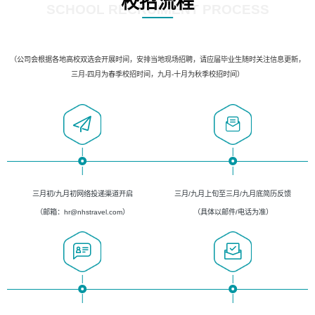
校招流程
SCHOOL RECRUIMENT PROCESS
（公司会根据各地高校双选会开展时间，安排当地现场招聘，请应届毕业生随时关注信息更新，
三月-四月为春季校招时间，九月-十月为秋季校招时间）
三月初/九月初网络投递渠道开启
三月/九月上旬至三月/九月底简历反馈
（邮箱：hr@nhstravel.com）
（具体以邮件/电话为准）