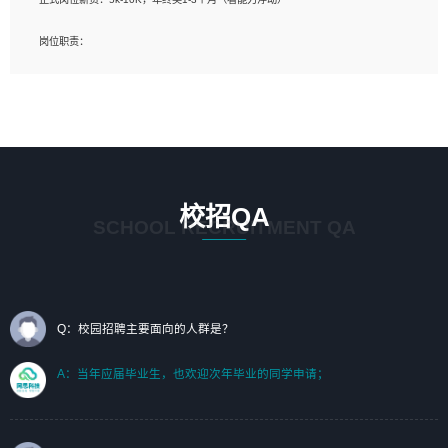
岗位要求：
岗位职责：
1、艺术设计类相关专业；（其中需求分析顾问不限专业）
1、完成主要工作：项目解决方案策划与编写，项目投标方案编写、项目申报方案编
2、热爱展览展示设计工作，熟悉行业动向，设计专业知识和产品专业知识；
写；
3、具有良好的人际沟通、准确判断客户需求并执行的能力、较强的团队合作能力和
2、人才队伍建设：完善SPL人才沉淀，积聚力量，为公司各省项目打单提供全面支
服务意识。
撑。
任职要求：
1. 熟悉 Javascript, CSS, HTML, Vue, Git;
校招QA
2. 熟悉 前端常用框架, 能独立完成设计给予的 UI 效果;
SCHOOL RECRUITMENT QA
3. 有良好的代码习惯, 低级错误出现频率低;
4. 具备优秀的沟通和协调能力，能承受比较大的工作压力;
5. 自我驱动力强, 能自主学习新知识新技术, 并具有较强的自学能力;
6. 了解前端设计及后端开发, 可快速和同事对接工作;
7. 了解或熟悉 WebGL 及相关框架优先。
Q：校园招聘主要面向的人群是？
（岗位人员专职于行业应用解决方案、项目申报方案、投标方案的策划编写）
A：当年应届毕业生，也欢迎次年毕业的同学申请；