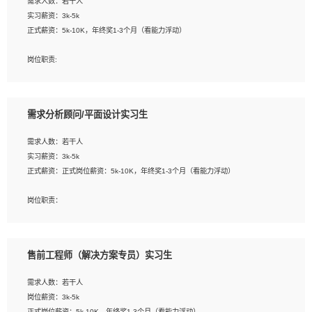
需求人数：若干人
1. 熟悉 Javascript, CSS, HTML, Vue, Git;
实习薪资：3k-5k
2. 熟悉前端常用框架, 能独立完成设计给予的 UI 效果;
正式薪资：5k-10K，年终奖1-3个月（看能力浮动）
3. 有良好的代码习惯, 低级错误出现频率低;
4. 具备优秀的沟通和协调能力，能承受比较大的工作压力;
岗位职责:
5. 自我驱动力强, 能自主学习新知识新技术, 并具有较强的自学能力;
1. 为企业客户提供软件技术服务。包括安装、升级、配置、调优、故障诊断等工
6. 了解前端设计及后端开发, 可快速和同事对接工作;
作；
7. 了解或熟悉 WebGL 及相关框架优先。
2. 在此基础上，并能为客户提供客户化技术支持方案，提升软件使用效率与价值。
需求分析顾问/平面设计实习生
任职要求:
需求人数：若干人
1. 计算机专业相关背景；
实习薪资：3k-5k
2. 自我学习和动手能力强，对操作系统、数据库有一定基础和兴趣；
正式薪资：正式岗位薪资：5k-10K，年终奖1-3个月（看能力浮动）
3.沟通能力强、有基础客户服务意识。
岗位职责：
1、 沟通客户需求，分析其实施的可行性，辅助项目经理完成展示策划、设计；
2、 把握设计时间节点，控制设计进度，完成展示设计任务；
3、配合平面设计师完成项目最终的整体汇报方案；参与项目例会，项目完工总结报
售前工程师（解决方案专员）实习生
告，设计项目文件管理和资料库维护；
4、 创新设计表现形式，优化流程、提高设计工作效率；
需求人数：若干人
5、 设计内容包括但不限于：展厅/博物馆/展馆的规划与空间设计，人机界面设计，
岗位薪资：3k-5k
标志及吉祥物设计，效果图后期处理等。
正式岗位薪资：5k-10K，年终奖1-3个月（看能力浮动）