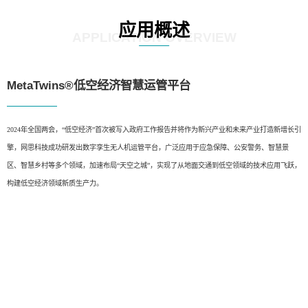
应用概述
APPLICATION OVERVIEW
MetaTwins®低空经济智慧运管平台
2024年全国两会，“低空经济”首次被写入政府工作报告并将作为新兴产业和未来产业打造新增长引
擎，网思科技成功研发出数字孪生无人机运管平台，广泛应用于应急保障、公安警务、智慧景
区、智慧乡村等多个领域，加速布局“天空之城”，实现了从地面交通到低空领域的技术应用飞跃，
构建低空经济领域新质生产力。