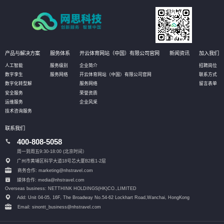
产品与解决方案
服务体系
开云体育网站（中国）有限公司官网
新闻资讯
加入我们
人工智能
服务级别
企业简介
招聘岗位
数字孪生
服务网络
开云体育网站（中国）有限公司官网
联系方式
数字化转型解
服务网络
留言表单
安全服务
荣誉资质
运维服务
企业风采
技术咨询服务
联系我们
400-808-5058
周一到周五9:30-18:00 (北京时间）
广州市黄埔区科学大道18号芯大厦B2栋1-2层
商务合作: marketing@nhstravel.com
媒体合作: media@nhstravel.com
Overseas business: NETTHINK HOLDINGS(HK)CO.,LIMITED
Add: Unit 04-05, 16F, The Broadway No.54-62 Lockhart Road,
Wanchai, HongKong
Email: sinontt_business@nhstravel.com